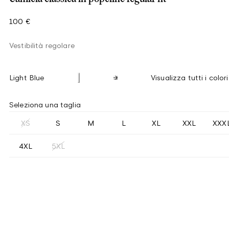
100 €
Vestibilità regolare
Light Blue
Visualizza tutti i colori
Seleziona una taglia
XS
S
M
L
XL
XXL
XXX
4XL
5XL