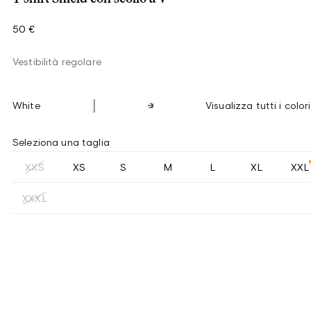
50 €
Vestibilità regolare
White
Visualizza tutti i colori
Seleziona una taglia
XXS
XS
S
M
L
XL
XXL
XXXL