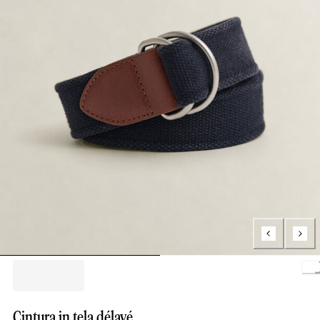
Loa
Cintura in tela délavé