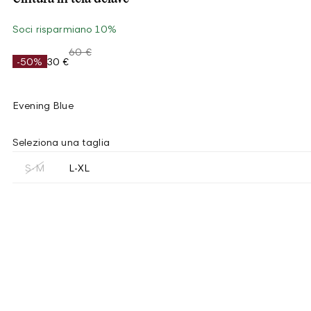
Soci risparmiano 10%
60 €
-50%
30 €
Evening Blue
Seleziona una taglia
S-M
L-XL