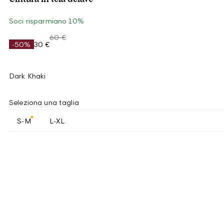
Soci risparmiano 10%
60 €
-50%
30 €
Dark Khaki
Seleziona una taglia
S-M
L-XL