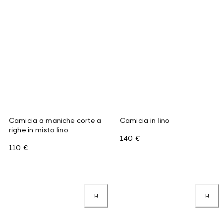
Camicia a maniche corte a
Camicia in lino
righe in misto lino
140 €
110 €