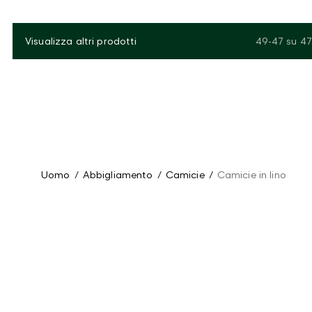
Visualizza altri prodotti
49-47
su
47
Uomo
/
Abbigliamento
/
Camicie
/
Camicie in lino