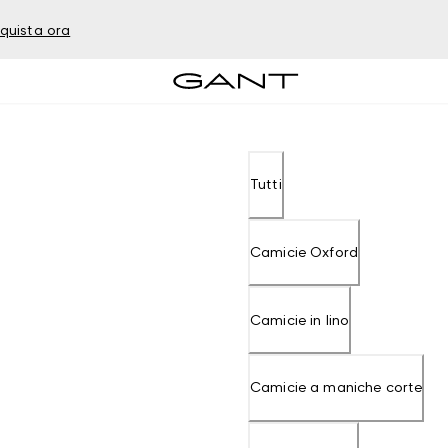
quista ora
Tutti
Camicie Oxford
Camicie in lino
Camicie a maniche corte