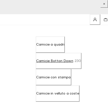
Camicie a quadri
Camicie Botton Down
230
Camicie con stampa
Camicie in velluto a coste