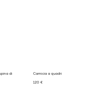
spina di
Camicia a quadri
120 €