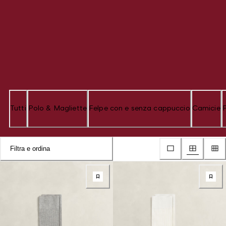
Tutti
Polo & Magliette
Felpe con e senza cappuccio
Camicie
Filtra e ordina