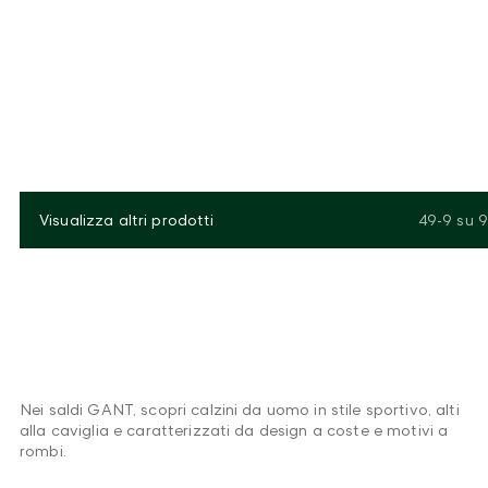
Visualizza altri prodotti
49-9
su
9
Nei saldi GANT, scopri calzini da uomo in stile sportivo, alti
alla caviglia e caratterizzati da design a coste e motivi a
rombi.