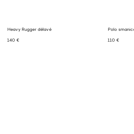
Heavy Rugger délavé
Polo smanica
140 €
110 €