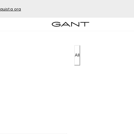
quista ora
All