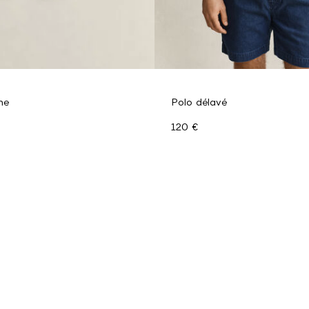
he
Polo délavé
120 €