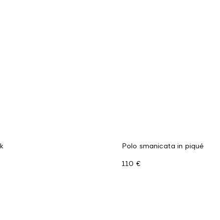
ck
Polo smanicata in piqué
110 €