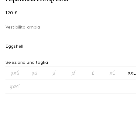
120 €
Vestibilità ampia
Eggshell
Seleziona una taglia
XXS
XS
S
M
L
XL
XXL
XXXL