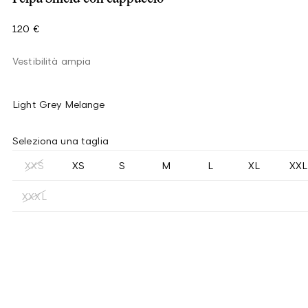
120 €
Vestibilità ampia
Light Grey Melange
Seleziona una taglia
XXS
XS
S
M
L
XL
XXL
XXXL