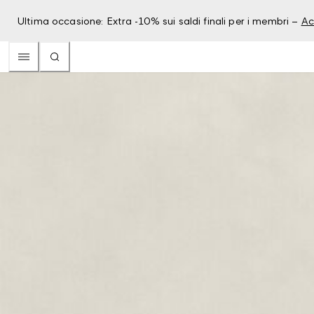
Ultima occasione: Extra -10% sui saldi finali per i membri –
Ac