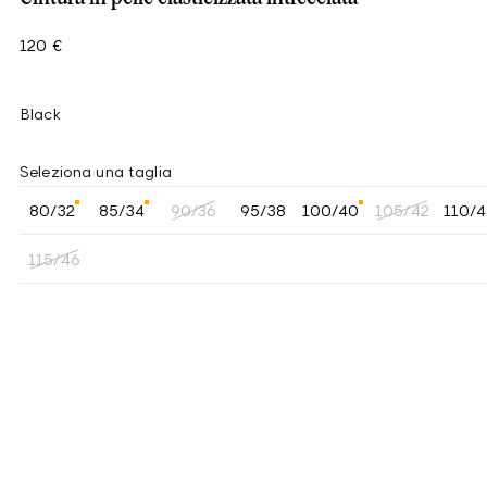
120 €
Black
Seleziona una taglia
80/32
85/34
90/36
95/38
100/40
105/42
110/
115/46