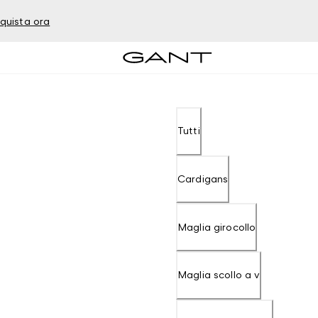
quista ora
Tutti
Cardigans
Maglia girocollo
Maglia scollo a v