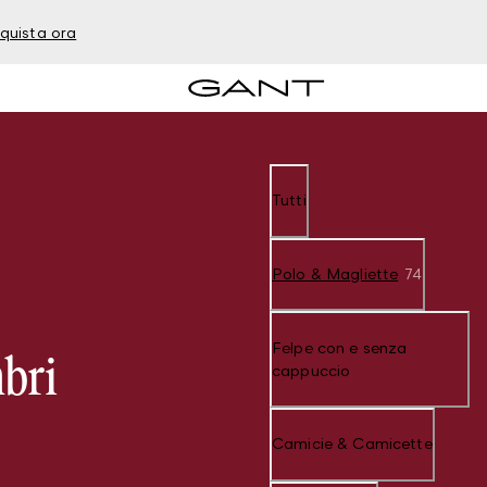
quista ora
Tutti
Polo & Magliette
74
Felpe con e senza
mbri
cappuccio
Camicie & Camicette