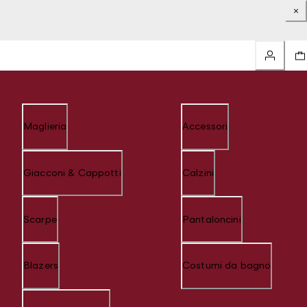
Maglieria
Accessori
Giacconi & Cappotti
Calzini
Scarpe
Pantaloncini
Blazers
Costumi da bagno