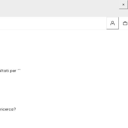
tati per “”
 ricerca?