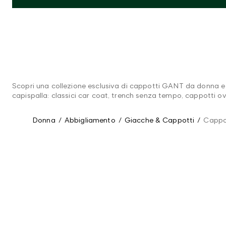
Scopri una collezione esclusiva di cappotti GANT da donna e a
capispalla: classici car coat, trench senza tempo, cappotti over
Donna
/
Abbigliamento
/
Giacche & Cappotti
/
Cappo