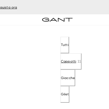
quista ora
Tutti
Cappotti
11
Giacche
Gilet