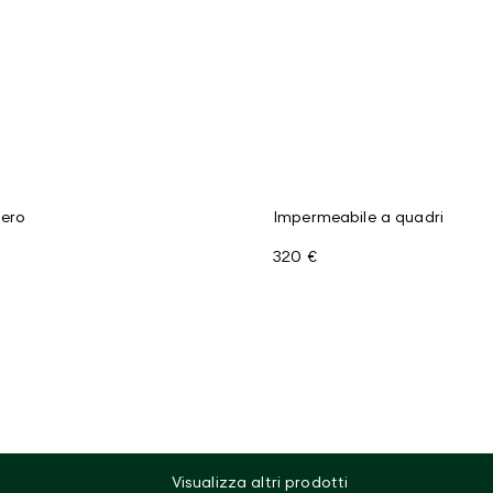
gero
Impermeabile a quadri
320 €
Visualizza altri prodotti