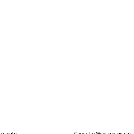
e cerato
Cappotto Wind con cintura