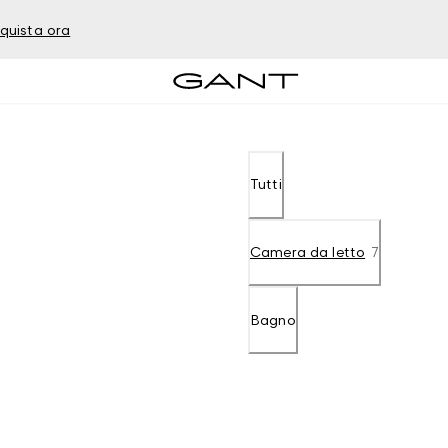
quista ora
Tutti
Camera da letto
7
Bagno