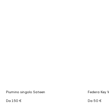
Piumino singolo Sateen
Federa Key W
Da
150 €
Da
50 €