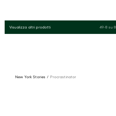
Visualizza altri prodotti
49-8
su
8
New York Stories
/
Procrastinator