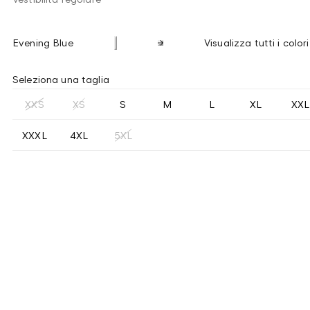
Evening Blue
Visualizza tutti i colori
Seleziona una taglia
XXS
XS
S
M
L
XL
XXL
XXXL
4XL
5XL