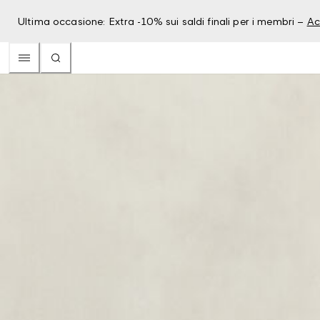
Ultima occasione: Extra -10% sui saldi finali per i membri –
Ac