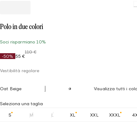
Loading
Polo in due colori
Soci risparmiano 10%
110 €
-50%
55 €
Vestibilità regolare
Oat Beige
Visualizza tutti i col
Seleziona una taglia
S
M
L
XL
XXL
XXXL
4