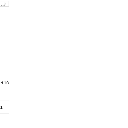
...
ori 10
XL