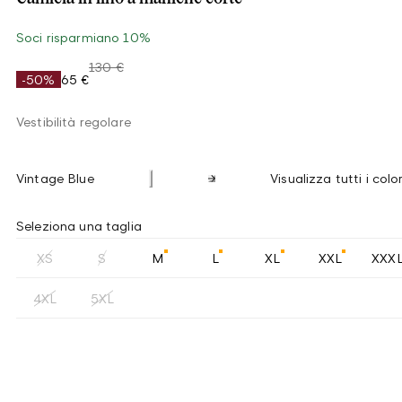
Soci risparmiano 10%
130 €
-50%
65 €
Vestibilità regolare
Vintage Blue
Visualizza tutti i color
Seleziona una taglia
XS
S
M
L
XL
XXL
XXX
4XL
5XL