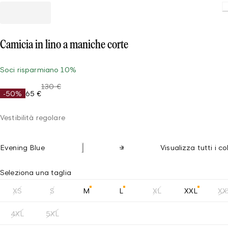
Loading
Camicia in lino a maniche corte
Soci risparmiano 10%
130 €
-50%
65 €
Vestibilità regolare
Evening Blue
Visualizza tutti i co
Seleziona una taglia
XS
S
M
L
XL
XXL
XX
4XL
5XL