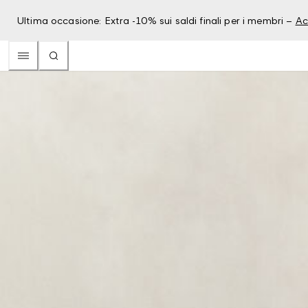
Ultima occasione: Extra -10% sui saldi finali per i membri –
Ac