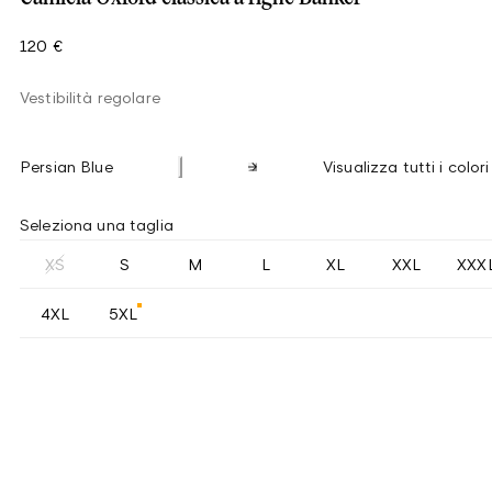
120 €
Vestibilità regolare
Persian Blue
Visualizza tutti i colori
Seleziona una taglia
XS
S
M
L
XL
XXL
XXX
4XL
5XL