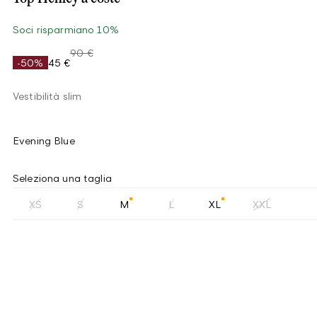
Soci risparmiano 10%
90 €
-50%
45 €
Vestibilità slim
Evening Blue
Seleziona una taglia
XS
S
M
L
XL
XXL