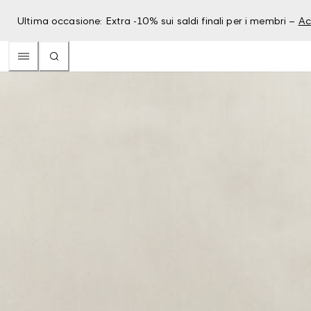
Ultima occasione: Extra -10% sui saldi finali per i membri –
Ac