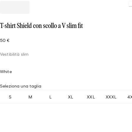
T-shirt Shield con scollo a V slim fit
50 €
Vestibilità slim
White
Seleziona una taglia
S
M
L
XL
XXL
XXXL
4