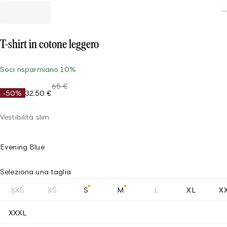
T-shirt in cotone leggero
Soci risparmiano 10%
65 €
-50%
32,50 €
Vestibilità slim
Evening Blue
Seleziona una taglia
XXS
XS
S
M
L
XL
X
XXXL