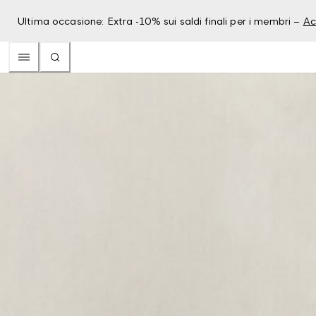
Ultima occasione: Extra -10% sui saldi finali per i membri –
Ac