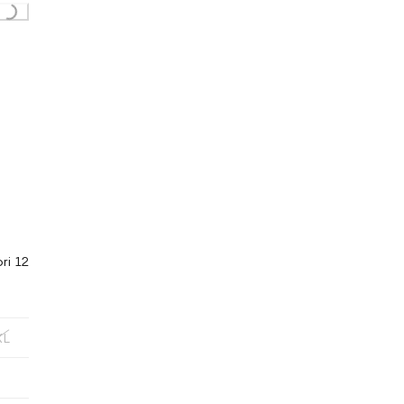
Loading...
ori 12
XL