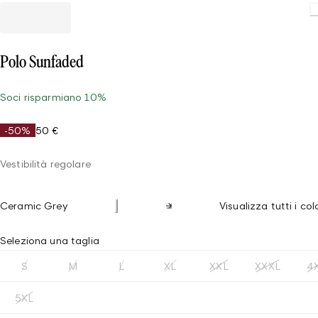
Polo Sunfaded
Soci risparmiano 10%
-50%
50 €
Vestibilità regolare
Ceramic Grey
Visualizza tutti i col
Seleziona una taglia
S
M
L
XL
XXL
XXXL
4
5XL