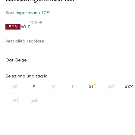
Soci risparmiano 10%
120 €
-50%
60 €
Vestibilità regolare
Oat Beige
Seleziona una taglia
XS
S
M
L
XL
XXL
XXX
4XL
5XL