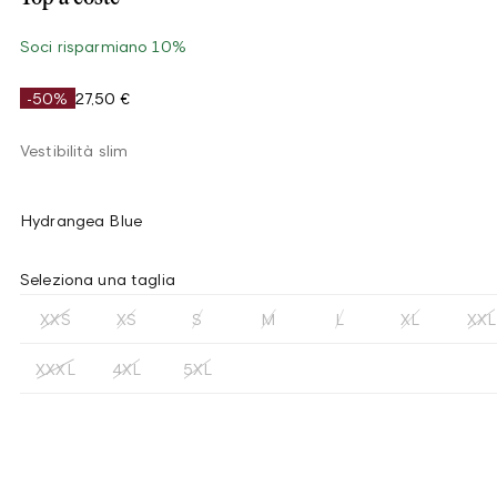
Soci risparmiano 10%
-50%
27,50 €
Vestibilità slim
Hydrangea Blue
Seleziona una taglia
XXS
XS
S
M
L
XL
XXL
XXXL
4XL
5XL