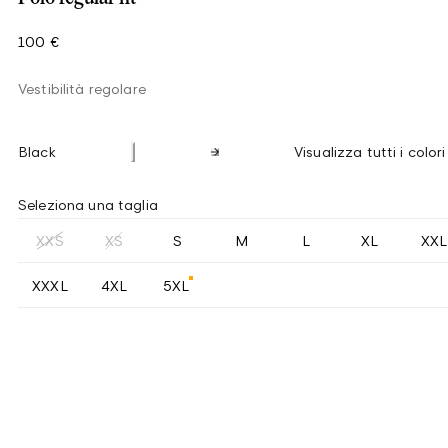
100 €
Vestibilità regolare
Black
Visualizza tutti i colori
Seleziona una taglia
XXS
XS
S
M
L
XL
XXL
XXXL
4XL
5XL