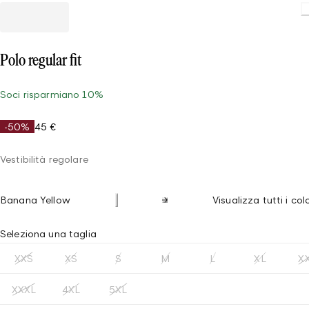
Loading.
Polo regular fit
Soci risparmiano 10%
-50%
45 €
Vestibilità regolare
Banana Yellow
Visualizza tutti i col
Seleziona una taglia
XXS
XS
S
M
L
XL
X
XXXL
4XL
5XL