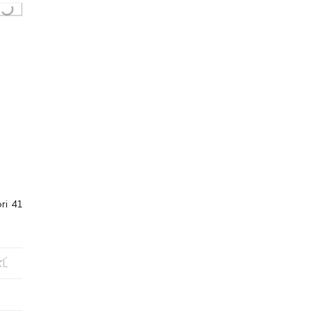
..
ori 41
XL