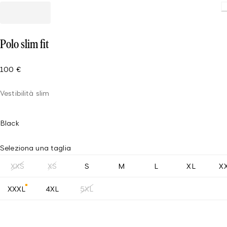
Polo slim fit
100 €
Vestibilità slim
Black
Seleziona una taglia
XXS
XS
S
M
L
XL
X
XXXL
4XL
5XL