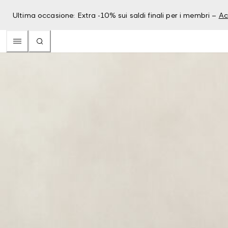
Ultima occasione: Extra -10% sui saldi finali per i membri –
Ac