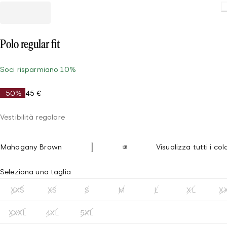
Polo regular fit
Soci risparmiano 10%
-50%
45 €
Vestibilità regolare
Mahogany Brown
Visualizza tutti i col
Seleziona una taglia
XXS
XS
S
M
L
XL
X
XXXL
4XL
5XL