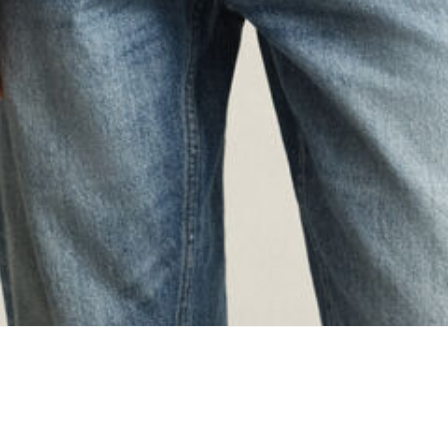
ing...