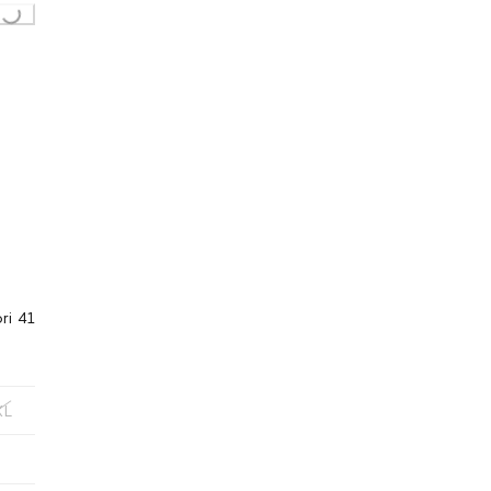
ori 41
XL