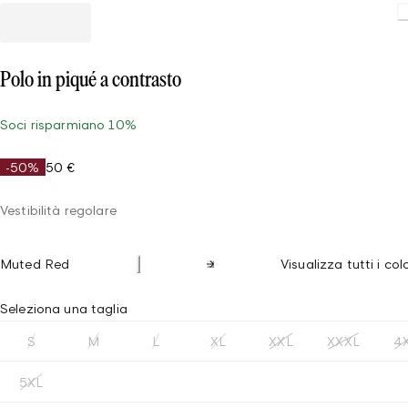
Polo in piqué a contrasto
Soci risparmiano 10%
-50%
50 €
Vestibilità regolare
Muted Red
Visualizza tutti i col
Seleziona una taglia
S
M
L
XL
XXL
XXXL
4
5XL