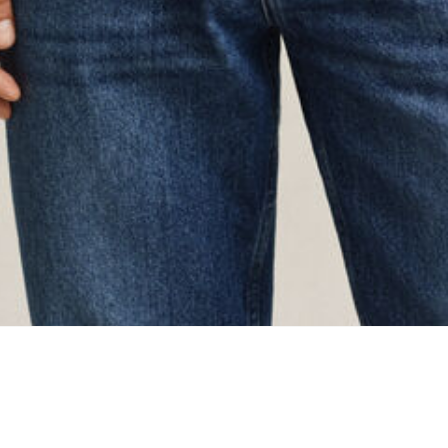
ing...