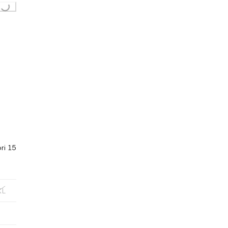
ori 15
XL