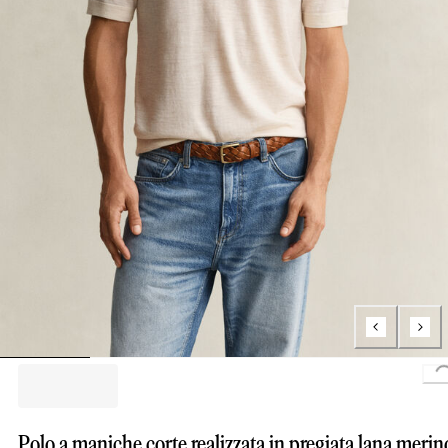
L
Polo a maniche corte realizzata in pregiata lana merin