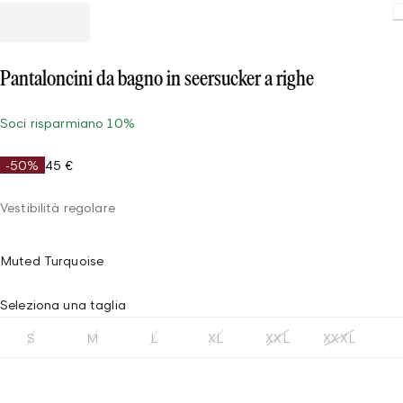
Pantaloncini da bagno in seersucker a righe
Soci risparmiano 10%
-50%
45 €
Vestibilità regolare
Muted Turquoise
Seleziona una taglia
S
M
L
XL
XXL
XXXL