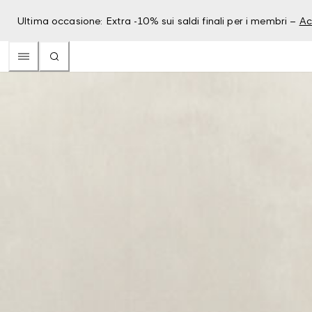
Ultima occasione: Extra -10% sui saldi finali per i membri –
Ac