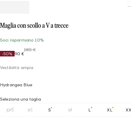
Loadin
Maglia con scollo a V a trecce
Soci risparmiano 10%
180 €
-50%
90 €
Vestibilità ampia
Hydrangea Blue
Seleziona una taglia
XXS
XS
S
M
L
XL
X