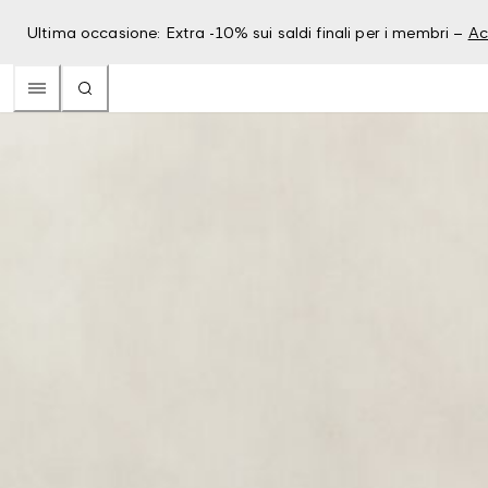
Ultima occasione: Extra -10% sui saldi finali per i membri –
Ac