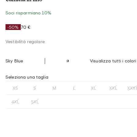
Soci risparmiano 10%
-50%
70 €
Vestibilità regolare
Sky Blue
Visualizza tutti i colori
Seleziona una taglia
XS
S
M
L
XL
XXL
XXX
4XL
5XL