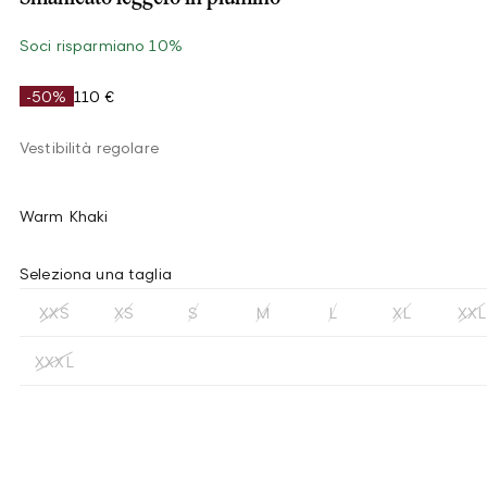
Soci risparmiano 10%
-50%
110 €
Vestibilità regolare
Warm Khaki
Seleziona una taglia
XXS
XS
S
M
L
XL
XXL
XXXL