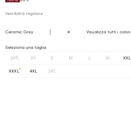
Vestibilità regolare
Ceramic Grey
Visualizza tutti i colori
Seleziona una taglia
XXS
XS
S
M
L
XL
XXL
XXXL
4XL
5XL