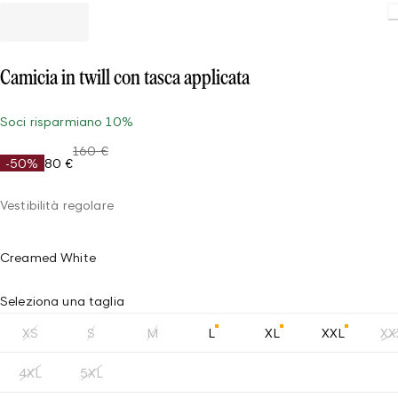
Camicia in twill con tasca applicata
Soci risparmiano 10%
160 €
-50%
80 €
Vestibilità regolare
Creamed White
Seleziona una taglia
XS
S
M
L
XL
XXL
XX
4XL
5XL