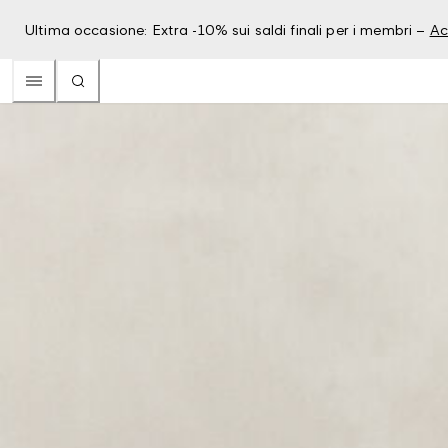
Ultima occasione: Extra -10% sui saldi finali per i membri –
Ac