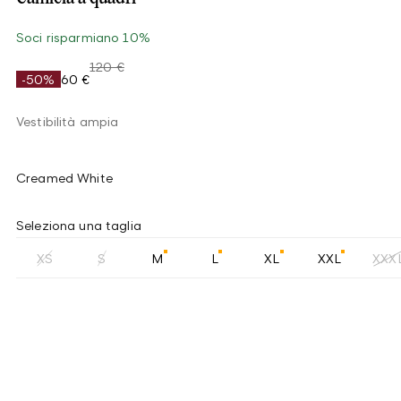
Soci risparmiano 10%
120 €
-50%
60 €
Vestibilità ampia
Creamed White
Seleziona una taglia
XS
S
M
L
XL
XXL
XXX