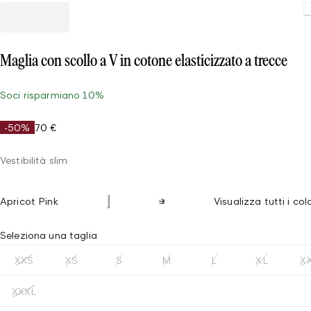
Maglia con scollo a V in cotone elasticizzato a trecce
Soci risparmiano 10%
-50%
70 €
Vestibilità slim
Apricot Pink
Visualizza tutti i col
Seleziona una taglia
XXS
XS
S
M
L
XL
X
XXXL