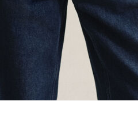
ing...