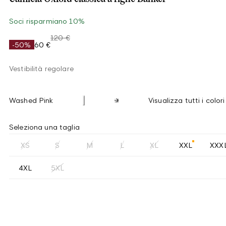
Soci risparmiano 10%
120 €
-50%
60 €
Vestibilità regolare
Washed Pink
Visualizza tutti i colori
Seleziona una taglia
XS
S
M
L
XL
XXL
XXX
4XL
5XL