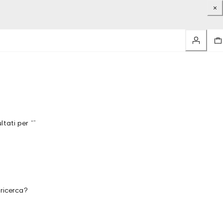
tati per “”
 ricerca?