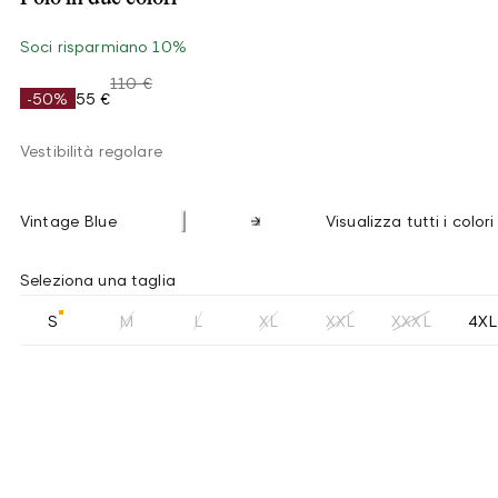
Soci risparmiano 10%
110 €
-50%
55 €
Vestibilità regolare
Vintage Blue
Visualizza tutti i colori
Seleziona una taglia
S
M
L
XL
XXL
XXXL
4XL