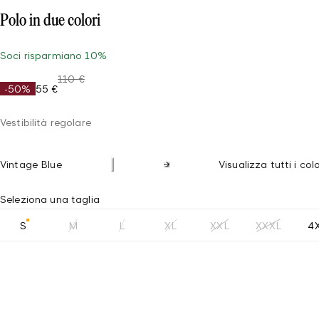
Polo in due colori
Soci risparmiano 10%
110 €
-50%
55 €
Vestibilità regolare
Vintage Blue
Visualizza tutti i col
Seleziona una taglia
S
M
L
XL
XXL
XXXL
4