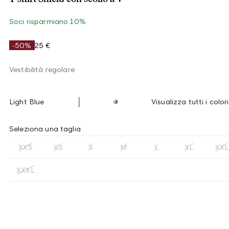
Soci risparmiano 10%
-50%
25 €
Vestibilità regolare
Light Blue
Visualizza tutti i colori
Seleziona una taglia
XXS
XS
S
M
L
XL
XXL
XXXL