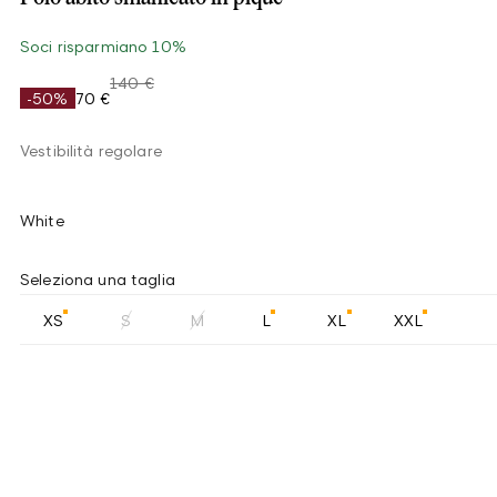
Soci risparmiano 10%
140 €
-50%
70 €
Vestibilità regolare
White
Seleziona una taglia
XS
S
M
L
XL
XXL