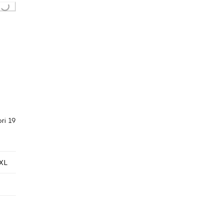
..
ori 19
XL