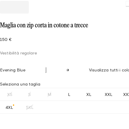
Loading.
Maglia con zip corta in cotone a trecce
150 €
Vestibilità regolare
Evening Blue
Visualizza tutti i col
Seleziona una taglia
XS
S
M
L
XL
XXL
XX
4XL
5XL